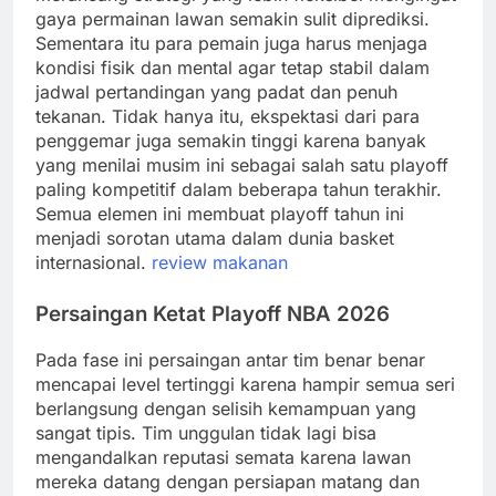
gaya permainan lawan semakin sulit diprediksi.
Sementara itu para pemain juga harus menjaga
kondisi fisik dan mental agar tetap stabil dalam
jadwal pertandingan yang padat dan penuh
tekanan. Tidak hanya itu, ekspektasi dari para
penggemar juga semakin tinggi karena banyak
yang menilai musim ini sebagai salah satu playoff
paling kompetitif dalam beberapa tahun terakhir.
Semua elemen ini membuat playoff tahun ini
menjadi sorotan utama dalam dunia basket
internasional.
review makanan
Persaingan Ketat Playoff NBA 2026
Pada fase ini persaingan antar tim benar benar
mencapai level tertinggi karena hampir semua seri
berlangsung dengan selisih kemampuan yang
sangat tipis. Tim unggulan tidak lagi bisa
mengandalkan reputasi semata karena lawan
mereka datang dengan persiapan matang dan