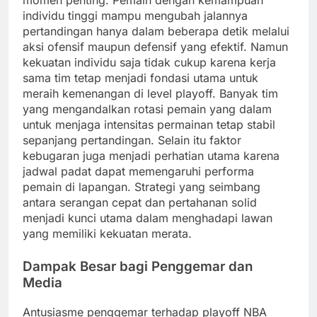
momen penting. Pemain dengan kemampuan
individu tinggi mampu mengubah jalannya
pertandingan hanya dalam beberapa detik melalui
aksi ofensif maupun defensif yang efektif. Namun
kekuatan individu saja tidak cukup karena kerja
sama tim tetap menjadi fondasi utama untuk
meraih kemenangan di level playoff. Banyak tim
yang mengandalkan rotasi pemain yang dalam
untuk menjaga intensitas permainan tetap stabil
sepanjang pertandingan. Selain itu faktor
kebugaran juga menjadi perhatian utama karena
jadwal padat dapat memengaruhi performa
pemain di lapangan. Strategi yang seimbang
antara serangan cepat dan pertahanan solid
menjadi kunci utama dalam menghadapi lawan
yang memiliki kekuatan merata.
Dampak Besar bagi Penggemar dan
Media
Antusiasme penggemar terhadap playoff NBA