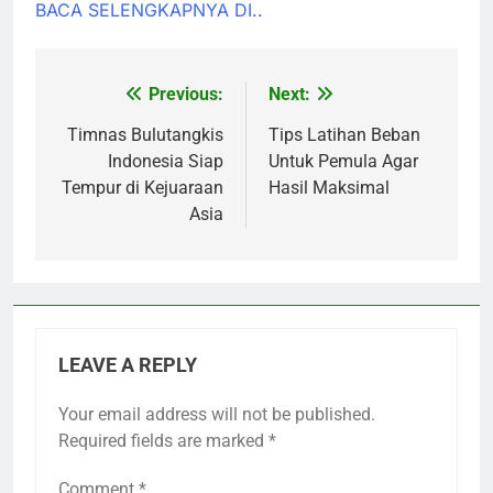
BACA SELENGKAPNYA DI..
Previous:
Next:
Post
navigation
Timnas Bulutangkis
Tips Latihan Beban
Indonesia Siap
Untuk Pemula Agar
Tempur di Kejuaraan
Hasil Maksimal
Asia
LEAVE A REPLY
Your email address will not be published.
Required fields are marked
*
Comment
*