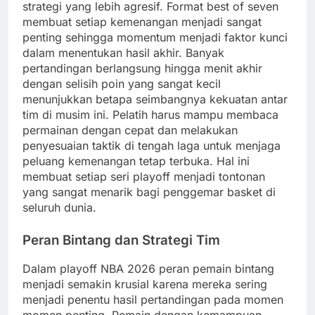
strategi yang lebih agresif. Format best of seven
membuat setiap kemenangan menjadi sangat
penting sehingga momentum menjadi faktor kunci
dalam menentukan hasil akhir. Banyak
pertandingan berlangsung hingga menit akhir
dengan selisih poin yang sangat kecil
menunjukkan betapa seimbangnya kekuatan antar
tim di musim ini. Pelatih harus mampu membaca
permainan dengan cepat dan melakukan
penyesuaian taktik di tengah laga untuk menjaga
peluang kemenangan tetap terbuka. Hal ini
membuat setiap seri playoff menjadi tontonan
yang sangat menarik bagi penggemar basket di
seluruh dunia.
Peran Bintang dan Strategi Tim
Dalam playoff NBA 2026 peran pemain bintang
menjadi semakin krusial karena mereka sering
menjadi penentu hasil pertandingan pada momen