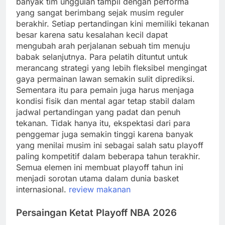
banyak tim unggulan tampil dengan performa
yang sangat berimbang sejak musim reguler
berakhir. Setiap pertandingan kini memiliki tekanan
besar karena satu kesalahan kecil dapat
mengubah arah perjalanan sebuah tim menuju
babak selanjutnya. Para pelatih dituntut untuk
merancang strategi yang lebih fleksibel mengingat
gaya permainan lawan semakin sulit diprediksi.
Sementara itu para pemain juga harus menjaga
kondisi fisik dan mental agar tetap stabil dalam
jadwal pertandingan yang padat dan penuh
tekanan. Tidak hanya itu, ekspektasi dari para
penggemar juga semakin tinggi karena banyak
yang menilai musim ini sebagai salah satu playoff
paling kompetitif dalam beberapa tahun terakhir.
Semua elemen ini membuat playoff tahun ini
menjadi sorotan utama dalam dunia basket
internasional.
review makanan
Persaingan Ketat Playoff NBA 2026