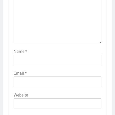
Name
*
Email
*
Website