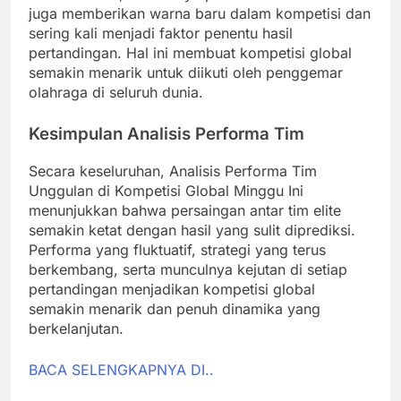
juga memberikan warna baru dalam kompetisi dan
sering kali menjadi faktor penentu hasil
pertandingan. Hal ini membuat kompetisi global
semakin menarik untuk diikuti oleh penggemar
olahraga di seluruh dunia.
Kesimpulan Analisis Performa Tim
Secara keseluruhan, Analisis Performa Tim
Unggulan di Kompetisi Global Minggu Ini
menunjukkan bahwa persaingan antar tim elite
semakin ketat dengan hasil yang sulit diprediksi.
Performa yang fluktuatif, strategi yang terus
berkembang, serta munculnya kejutan di setiap
pertandingan menjadikan kompetisi global
semakin menarik dan penuh dinamika yang
berkelanjutan.
BACA SELENGKAPNYA DI..