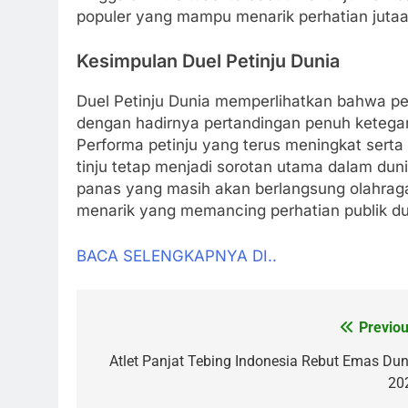
populer yang mampu menarik perhatian jutaa
Kesimpulan Duel Petinju Dunia
Duel Petinju Dunia memperlihatkan bahwa per
dengan hadirnya pertandingan penuh ketega
Performa petinju yang terus meningkat sert
tinju tetap menjadi sorotan utama dalam dun
panas yang masih akan berlangsung olahraga
menarik yang memancing perhatian publik du
BACA SELENGKAPNYA DI..
Previou
Post
navigation
Atlet Panjat Tebing Indonesia Rebut Emas Dun
20