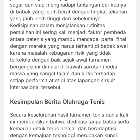
segar dan siap menghadapi tantangan berikutnya
di babak yang lebih berat dengan tingkat tekanan
yang jauh lebih tinggi dari sebelumnya.
Kedisiplinan dalam menjalankan rutinitas
pemulihan ini sering kali menjadi faktor pembeda
antara petenis yang mampu mencapai partai final
dengan mereka yang harus terhenti di babak awal
karena masalah kebugaran fisik yang tidak
terkelola dengan baik sejak awal turnamen
bergengsi ini dimulai di bawah sorotan media
massa yang sangat tajam dan kritis terhadap
setiap performa atlet di atas lapangan sirkuit
internasional tersebut.
Kesimpulan Berita Olahraga Tenis
Secara keseluruhan hasil turnamen tenis dunia kali
ini membuktikan bahwa dedikasi tanpa batas serta
kemauan untuk terus belajar dan beradaptasi
dengan kemajuan teknologi merupakan kunci