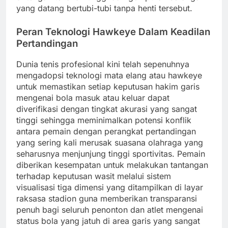
yang datang bertubi-tubi tanpa henti tersebut.
Peran Teknologi Hawkeye Dalam Keadilan
Pertandingan
Dunia tenis profesional kini telah sepenuhnya
mengadopsi teknologi mata elang atau hawkeye
untuk memastikan setiap keputusan hakim garis
mengenai bola masuk atau keluar dapat
diverifikasi dengan tingkat akurasi yang sangat
tinggi sehingga meminimalkan potensi konflik
antara pemain dengan perangkat pertandingan
yang sering kali merusak suasana olahraga yang
seharusnya menjunjung tinggi sportivitas. Pemain
diberikan kesempatan untuk melakukan tantangan
terhadap keputusan wasit melalui sistem
visualisasi tiga dimensi yang ditampilkan di layar
raksasa stadion guna memberikan transparansi
penuh bagi seluruh penonton dan atlet mengenai
status bola yang jatuh di area garis yang sangat