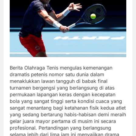
Berita Olahraga Tenis mengulas kemenangan
dramatis petenis nomor satu dunia dalam
menaklukkan lawan tangguh di babak final
turnamen bergengsi yang berlangsung di atas
permukaan lapangan keras dengan kecepatan
bola yang sangat tinggi serta kondisi cuaca yang
sangat menantang bagi ketahanan fisik kedua atlet
yang sedang bertarung habis-habisan demi meraih
gelar juara mayor pertama di musim ini secara
profesional. Pertandingan yang berlangsung
selama lebih dari lima jam ini menyajikan drama