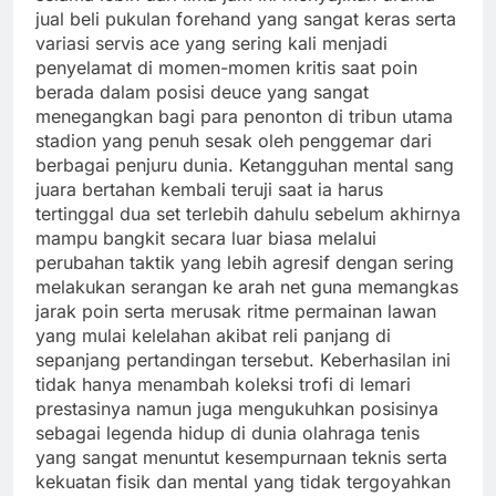
jual beli pukulan forehand yang sangat keras serta
variasi servis ace yang sering kali menjadi
penyelamat di momen-momen kritis saat poin
berada dalam posisi deuce yang sangat
menegangkan bagi para penonton di tribun utama
stadion yang penuh sesak oleh penggemar dari
berbagai penjuru dunia. Ketangguhan mental sang
juara bertahan kembali teruji saat ia harus
tertinggal dua set terlebih dahulu sebelum akhirnya
mampu bangkit secara luar biasa melalui
perubahan taktik yang lebih agresif dengan sering
melakukan serangan ke arah net guna memangkas
jarak poin serta merusak ritme permainan lawan
yang mulai kelelahan akibat reli panjang di
sepanjang pertandingan tersebut. Keberhasilan ini
tidak hanya menambah koleksi trofi di lemari
prestasinya namun juga mengukuhkan posisinya
sebagai legenda hidup di dunia olahraga tenis
yang sangat menuntut kesempurnaan teknis serta
kekuatan fisik dan mental yang tidak tergoyahkan