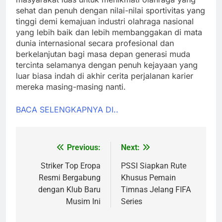
sehat dan penuh dengan nilai-nilai sportivitas yang
tinggi demi kemajuan industri olahraga nasional
yang lebih baik dan lebih membanggakan di mata
dunia internasional secara profesional dan
berkelanjutan bagi masa depan generasi muda
tercinta selamanya dengan penuh kejayaan yang
luar biasa indah di akhir cerita perjalanan karier
mereka masing-masing nanti.
BACA SELENGKAPNYA DI..
Previous:
Next:
Post
navigation
Striker Top Eropa
PSSI Siapkan Rute
Resmi Bergabung
Khusus Pemain
dengan Klub Baru
Timnas Jelang FIFA
Musim Ini
Series