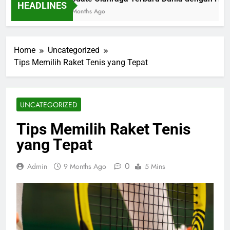
HEADLINES
2 Months Ago
Home
Uncategorized
Tips Memilih Raket Tenis yang Tepat
UNCATEGORIZED
Tips Memilih Raket Tenis
yang Tepat
0
Admin
9 Months Ago
5 Mins