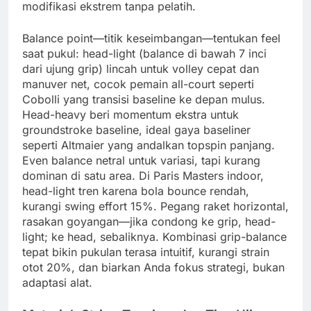
modifikasi ekstrem tanpa pelatih.
Balance point—titik keseimbangan—tentukan feel
saat pukul: head-light (balance di bawah 7 inci
dari ujung grip) lincah untuk volley cepat dan
manuver net, cocok pemain all-court seperti
Cobolli yang transisi baseline ke depan mulus.
Head-heavy beri momentum ekstra untuk
groundstroke baseline, ideal gaya baseliner
seperti Altmaier yang andalkan topspin panjang.
Even balance netral untuk variasi, tapi kurang
dominan di satu area. Di Paris Masters indoor,
head-light tren karena bola bounce rendah,
kurangi swing effort 15%. Pegang raket horizontal,
rasakan goyangan—jika condong ke grip, head-
light; ke head, sebaliknya. Kombinasi grip-balance
tepat bikin pukulan terasa intuitif, kurangi strain
otot 20%, dan biarkan Anda fokus strategi, bukan
adaptasi alat.