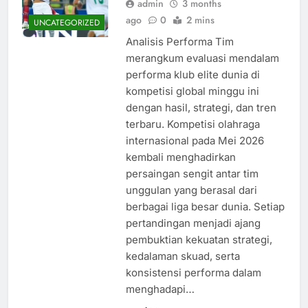
admin
3 months
ago
0
2 mins
UNCATEGORIZED
Analisis Performa Tim
merangkum evaluasi mendalam
performa klub elite dunia di
kompetisi global minggu ini
dengan hasil, strategi, dan tren
terbaru. Kompetisi olahraga
internasional pada Mei 2026
kembali menghadirkan
persaingan sengit antar tim
unggulan yang berasal dari
berbagai liga besar dunia. Setiap
pertandingan menjadi ajang
pembuktian kekuatan strategi,
kedalaman skuad, serta
konsistensi performa dalam
menghadapi…