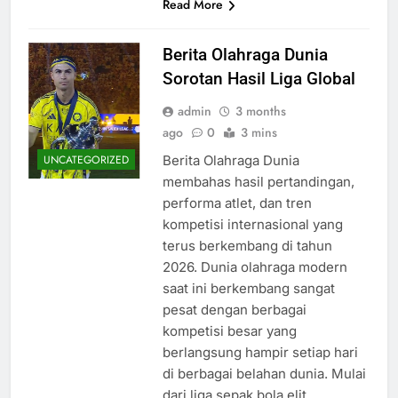
Read More
Berita Olahraga Dunia
Sorotan Hasil Liga Global
admin
3 months
ago
0
3 mins
Berita Olahraga Dunia
UNCATEGORIZED
membahas hasil pertandingan,
performa atlet, dan tren
kompetisi internasional yang
terus berkembang di tahun
2026. Dunia olahraga modern
saat ini berkembang sangat
pesat dengan berbagai
kompetisi besar yang
berlangsung hampir setiap hari
di berbagai belahan dunia. Mulai
dari liga sepak bola elit,