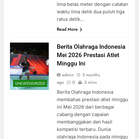
lima belas meter dengan catatan
waktu lima detik dua puluh tiga
ratus detik…
Read More
Berita Olahraga Indonesia
Mei 2026 Prestasi Atlet
Minggu Ini
admin
3 months
ago
0
3 mins
UNCATEGORIZED
Berita Olahraga Indonesia
membahas prestasi atlet minggu
ini Mei 2026 dari berbagai
cabang dengan capaian
membanggakan dan hasil
kompetisi terbaru. Dunia
olahraga Indonesia pada minggu