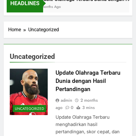
HEADLINES
2 Months Ago
Home
Uncategorized
Uncategorized
Update Olahraga Terbaru
Dunia dengan Hasil
Pertandingan
admin
2 months
ago
0
3 mins
UNCATEGORIZED
Update Olahraga Terbaru
menghadirkan hasil
pertandingan, skor cepat, dan