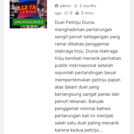
admin
3 months
ago
0
3 mins
Duel Petinju Dunia
UNCATEGORIZED
menghadirkan pertarungan
sengit penuh ketegangan yang
ramai dibahas penggemar
olahraga tinju. Dunia olahraga
tinju kembali menarik perhatian
publik internasional setelah
sejumlah pertandingan besar
mempertemukan petinju papan
atas dalam duel yang
berlangsung sangat panas dan
penuh tekanan. Banyak
penggemar menilai bahwa
pertarungan kali ini menjadi
salah satu duel paling menarik
karena kedua petinju…