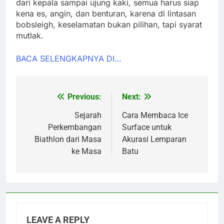
dari kepala sampai ujung kaki, semua harus siap
kena es, angin, dan benturan, karena di lintasan
bobsleigh, keselamatan bukan pilihan, tapi syarat
mutlak.
BACA SELENGKAPNYA DI…
Previous:
Next:
Post
navigation
Sejarah
Cara Membaca Ice
Perkembangan
Surface untuk
Biathlon dari Masa
Akurasi Lemparan
ke Masa
Batu
LEAVE A REPLY