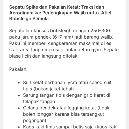
Sepatu Spike dan Pakaian Ketat: Traksi dan
Aerodinamika: Perlengkapan Wajib untuk Atlet
Bobsleigh Pemula
Sepatu lari khusus bobsleigh dengan 250–300
paku jarum pendek (6–7 mm) jadi barang wajib.
Paku ini memberi cengkeraman maksimal di es
start area tanpa merusak lantai beton gym. Sepatu
biasa licin dan langsung ditolak.
Pakaian:
Suit ketat berbahan lycra atau speed suit
tipis (bukan jaket tebal)
Sarung tangan tipis dengan grip karet di
telapak tangan
Celana pendek atau legging ketat (tidak
boleh longgar karena bisa tersangkut
pegangan)
Kaos kaki tipis sampai betis saja (kaos kaki