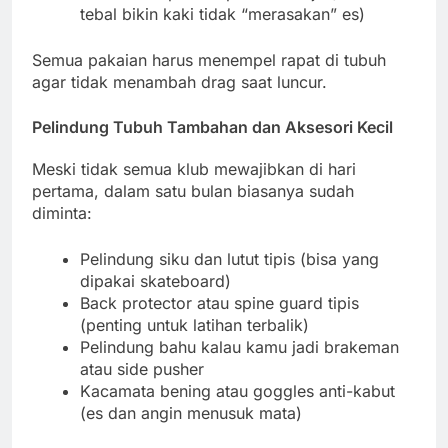
tebal bikin kaki tidak “merasakan” es)
Semua pakaian harus menempel rapat di tubuh
agar tidak menambah drag saat luncur.
Pelindung Tubuh Tambahan dan Aksesori Kecil
Meski tidak semua klub mewajibkan di hari
pertama, dalam satu bulan biasanya sudah
diminta:
Pelindung siku dan lutut tipis (bisa yang
dipakai skateboard)
Back protector atau spine guard tipis
(penting untuk latihan terbalik)
Pelindung bahu kalau kamu jadi brakeman
atau side pusher
Kacamata bening atau goggles anti-kabut
(es dan angin menusuk mata)