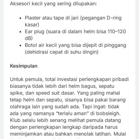
Aksesori kecil yang sering dilupakan:
Plaster atau tape di jari (pegangan D-ring
kasar)
Ear plug (suara di dalam helm bisa 110–120
dB)
Botol air kecil yang bisa dijepit di pinggang
(dehidrasi cepat di suhu dingin)
Kesimpulan
Untuk pemula, total investasi perlengkapan pribadi
biasanya tidak lebih dari helm bagus, sepatu
spike, dan speed suit dasar. Yang paling mahal
tetap helm dan sepatu, sisanya bisa pakai barang
olahraga lain yang sudah ada. Tapi ingat: tidak
ada yang namanya “terlalu aman” di bobsleigh.
Klub selalu lebih senang melihat pemula datang
dengan perlengkapan lengkap daripada harus
meminjamkan atau bahkan menolak latihan. Mulai