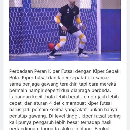
Perbedaan Peran Kiper Futsal dengan Kiper Sepak
Bola. Kiper futsal dan kiper sepak bola sama-
sama penjaga gawang terakhir, tapi cara mereka
bermain hampir seperti dua olahraga berbeda.
Lapangan kecil, bola lebih berat, tempo jauh lebih
cepat, dan aturan 4 detik membuat kiper futsal
harus jadi pemain kelima yang aktif, bukan hanya
penutup gawang. Di level tinggi, kiper futsal sering
kali punya pengaruh lebih besar terhadap hasil
pertandingan daripada striker bintang. Berikut