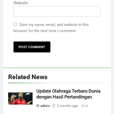
Website
Save my name, email, and website in this
browser for the next time I comment.
Related News
Update Olahraga Terbaru Dunia
dengan Hasil Pertandingan
admin
2 months ago
0