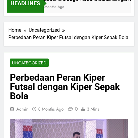
HEADLINES
2 Months Ago
Home
Uncategorized
Perbedaan Peran Kiper Futsal dengan Kiper Sepak Bola
UNCATEGORIZED
Perbedaan Peran Kiper
Futsal dengan Kiper Sepak
Bola
0
Admin
8 Months Ago
3 Mins