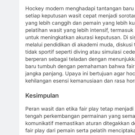
Hockey modern menghadapi tantangan baru s
setiap keputusan wasit cepat menjadi sorotan,
yang lebih canggih dan pemain yang lebih k
pelatihan wasit yang lebih intensif, termasu
untuk meningkatkan akurasi keputusan. Di sis
melalui pendidikan di akademi muda, diskusi 
tidak sportif seperti diving atau simulasi ce
berperan sebagai teladan dengan menunjukka
baru tumbuh dengan pemahaman bahwa fair p
jangka panjang. Upaya ini bertujuan agar ho
kehilangan esensi kemanusiaan dan rasa hor
Kesimpulan
Peran wasit dan etika fair play tetap menjad
tengah perkembangan permainan yang semaki
komunikatif memastikan aturan ditegakkan 
fair play dari pemain serta pelatih mencipt