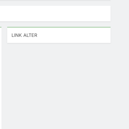
LINK ALTER