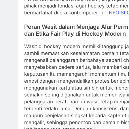
pihak menjadi fondasi agar hockey tetap m
bermartabat di era kontemporer ini.
INFO SL
Peran Wasit dalam Menjaga Alur Perm
dan Etika Fair Play di Hockey Modern
Wasit di hockey modern memiliki tanggung 
sambil memastikan keselamatan pemain tetap
mengenali pelanggaran berbahaya seperti cha
menyebabkan cedera serius, lalu memberikan
keputusan itu memengaruhi momentum tim. Di 
emosi dengan mengendalikan protes berlebih
menggunakan kartu atau sin bin untuk menen
semakin sering digunakan untuk memeriksa in
pelanggaran berat, namun wasit tetap menja
terhenti terlalu lama. Dengan konsistensi da
maupun penjelasan singkat kepada kapten t
mengalir, sehingga penonton dan pemain bis