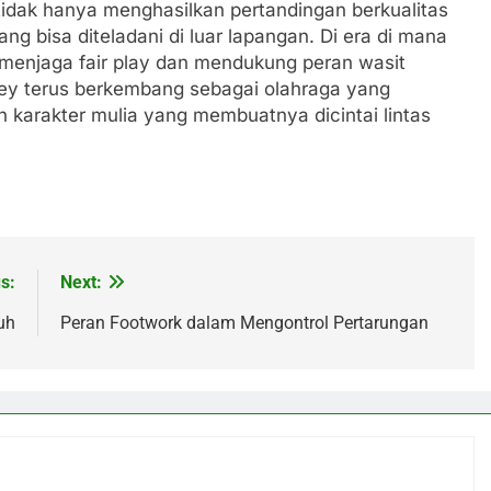
tidak hanya menghasilkan pertandingan berkualitas
yang bisa diteladani di luar lapangan. Di era di mana
a, menjaga fair play dan mendukung peran wasit
key terus berkembang sebagai olahraga yang
 karakter mulia yang membuatnya dicintai lintas
s:
Next:
uh
Peran Footwork dalam Mengontrol Pertarungan