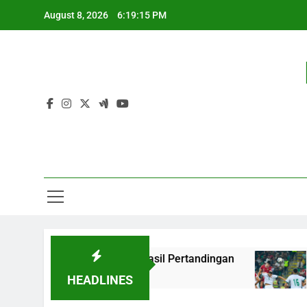
Skip
August 8, 2026
6:19:16 PM
to
content
u Dunia dengan Hasil Pertandingan
Analisis 
3 Months Ag
HEADLINES