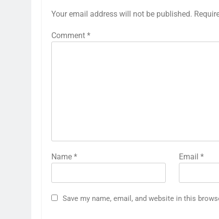
Your email address will not be published.
Requir
Comment
*
Name
*
Email
*
Save my name, email, and website in this brows