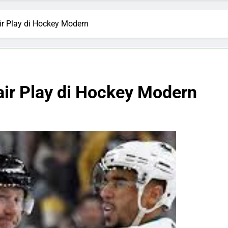
ir Play di Hockey Modern
air Play di Hockey Modern