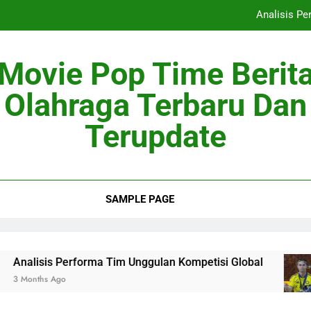
Analisis Pe
Berita Ol
Movie Pop Time Berit
Jadwal UFC 315
Olahraga Terbaru Dan
Update Olahraga Te
Terupdate
Analisis Pe
Berita Ol
Jadwal UFC 315
SAMPLE PAGE
Performa Tim Unggulan Kompetisi Global
Beri
o
3 Mon