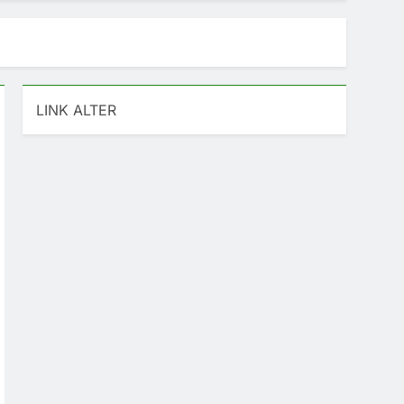
LINK ALTER