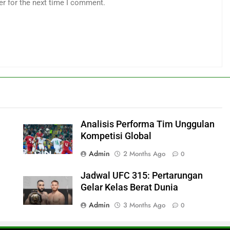
er for the next time I comment.
a
Analisis Performa Tim Unggulan
Kompetisi Global
Admin
2 Months Ago
0
Jadwal UFC 315: Pertarungan
Gelar Kelas Berat Dunia
Admin
3 Months Ago
0