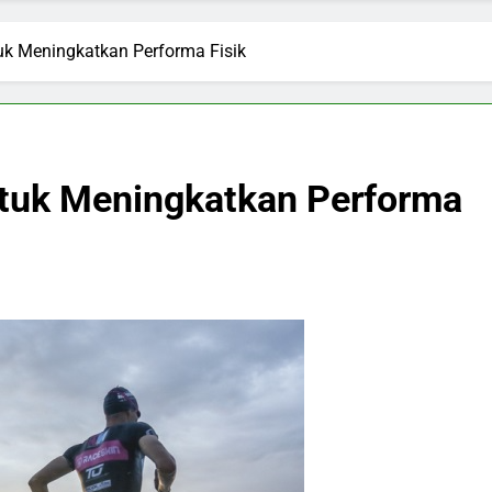
tuk Meningkatkan Performa Fisik
ntuk Meningkatkan Performa