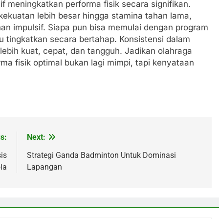
if meningkatkan performa fisik secara signifikan.
 kekuatan lebih besar hingga stamina tahan lama,
tihan impulsif. Siapa pun bisa memulai dengan program
 tingkatkan secara bertahap. Konsistensi dalam
lebih kuat, cepat, dan tangguh. Jadikan olahraga
rma fisik optimal bukan lagi mimpi, tapi kenyataan
s:
Next:
is
Strategi Ganda Badminton Untuk Dominasi
la
Lapangan