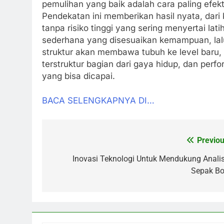
pemulihan yang baik adalah cara paling efekt
Pendekatan ini memberikan hasil nyata, dari
tanpa risiko tinggi yang sering menyertai la
sederhana yang disesuaikan kemampuan, lalu
struktur akan membawa tubuh ke level baru, 
terstruktur bagian dari gaya hidup, dan perfo
yang bisa dicapai.
BACA SELENGKAPNYA DI…
Previou
Post
navigation
Inovasi Teknologi Untuk Mendukung Analis
Sepak Bo