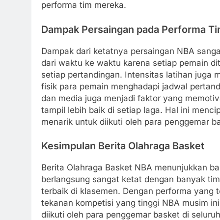
performa tim mereka.
Dampak Persaingan pada Performa T
Dampak dari ketatnya persaingan NBA sanga
dari waktu ke waktu karena setiap pemain di
setiap pertandingan. Intensitas latihan jug
fisik para pemain menghadapi jadwal pertand
dan media juga menjadi faktor yang memotiv
tampil lebih baik di setiap laga. Hal ini men
menarik untuk diikuti oleh para penggemar ba
Kesimpulan Berita Olahraga Basket
Berita Olahraga Basket NBA menunjukkan ba
berlangsung sangat ketat dengan banyak tim
terbaik di klasemen. Dengan performa yang 
tekanan kompetisi yang tinggi NBA musim ini
diikuti oleh para penggemar basket di seluruh