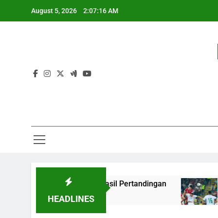
Skip
August 5, 2026
2:07:17 AM
to
content
baru Dunia dengan Hasil Pertandingan
Analis
2 Month
HEADLINES