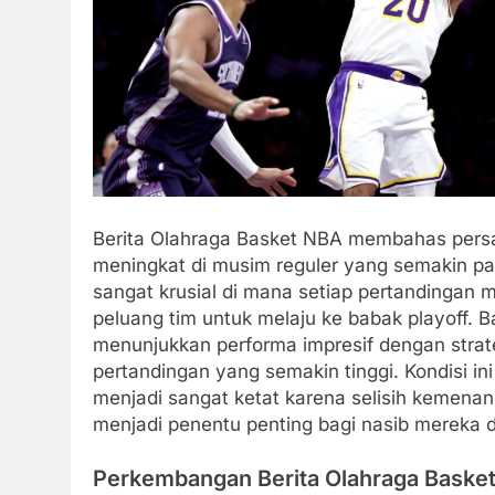
Berita Olahraga Basket NBA membahas persa
meningkat di musim reguler yang semakin p
sangat krusial di mana setiap pertandingan 
peluang tim untuk melaju ke babak playoff. 
menunjukkan performa impresif dengan strat
pertandingan yang semakin tinggi. Kondisi i
menjadi sangat ketat karena selisih kemenang
menjadi penentu penting bagi nasib mereka d
Perkembangan Berita Olahraga Baske