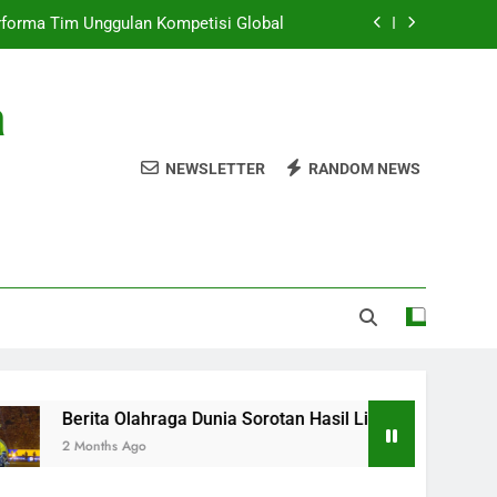
rforma Tim Unggulan Kompetisi Global
ahraga Dunia Sorotan Hasil Liga Global
a
: Pertarungan Gelar Kelas Berat Dunia
NEWSLETTER
RANDOM NEWS
rbaru Dunia dengan Hasil Pertandingan
rforma Tim Unggulan Kompetisi Global
ahraga Dunia Sorotan Hasil Liga Global
: Pertarungan Gelar Kelas Berat Dunia
erita Olahraga Dunia Sorotan Hasil Liga Global
Months Ago