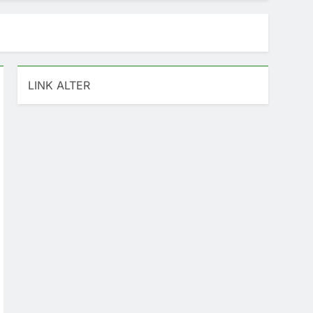
LINK ALTER